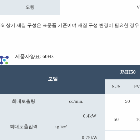
오링
V
※ 상기 재질 구성은 표준품 기준이며 재질 구성 변경이 필요한 경우
제품사양표: 60Hz
JMH50
모델
SUS
PV
최대토출량
cc/min.
50
0.4kW
50
1
최대토출압력
kgf/㎠
0.75kW
–
–