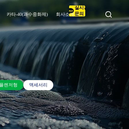
실시간
문의
카타-40(과수중화제)
회사소개
플렌저형
액세서리