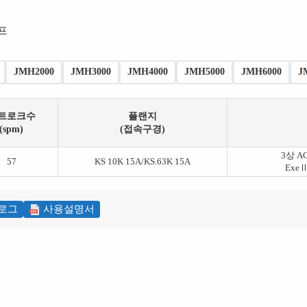
프
JMH2000
JMH3000
JMH4000
JMH5000
JMH6000
J
트로크수
플랜지
(spm)
(접속구경)
3상 AC
57
KS 10K 15A/KS.63K 15A
ExeⅡ
로그
사용설명서