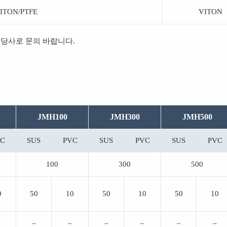
ITON/PTFE
VITON
 당사로 문의 바랍니다.
JMH100
JMH300
JMH500
C
SUS
PVC
SUS
PVC
SUS
PVC
100
300
500
0
50
10
50
10
50
10
–
–
–
–
–
–