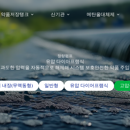
약품저장탱크
산기관
메탄올대체제
정량펌프
유압 다이아프램식
과도한 압력을 자동적으로 해제해 시스템 보호안전한 약품 주입
 내장(무맥동형)
일반형
유압 다이어프램식
고압