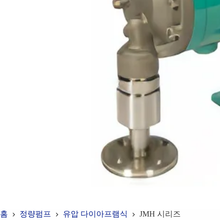
홈
정량펌프
유압 다이아프램식
JMH 시리즈