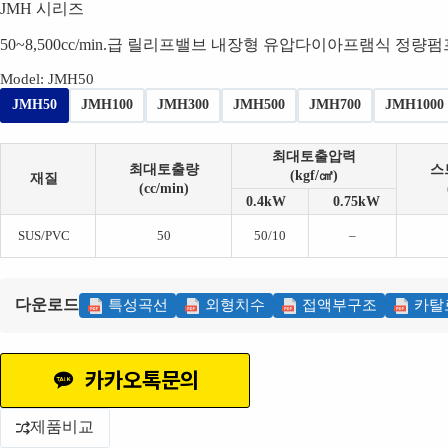
JMH 시리즈
50~8,500cc/min.급 릴리프밸브 내장형 유압다이아프램식 정량펌
Model
: JMH50
JMH50
JMH100
JMH300
JMH500
JMH700
JMH1000
최대토출압력
최대토출량
스
(kgf/㎠)
재질
(cc/min)
0.4kW
0.75kW
SUS/PVC
50
50/10
–
다운로드
특성곡선
외형치수
접액부구조
카탈
카카오톡문의
제품비교