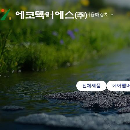
본문으로
건너뛰기
정량펌프
폴리머용해장치
전체제품
에어챔버