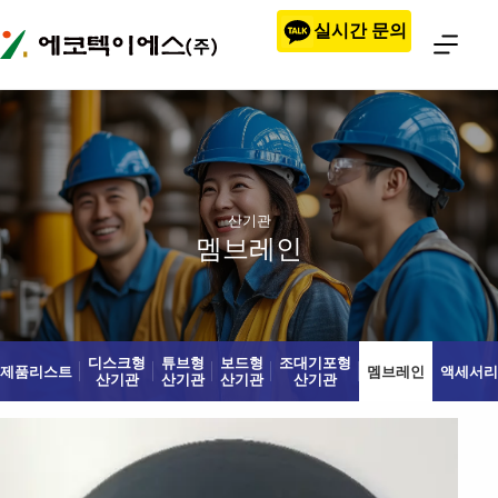
본문으로
실시간 문의
건너뛰기
산기관
멤브레인
디스크형
튜브형
보드형
조대기포형
제품리스트
멤브레인
액세서리
산기관
산기관
산기관
산기관